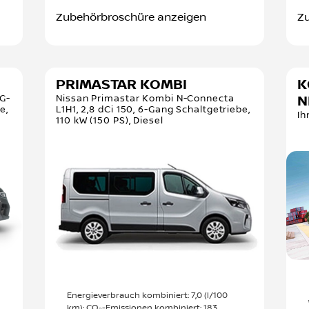
Zubehörbroschüre anzeigen
Z
PRIMASTAR KOMBI
K
IG-
Nissan Primastar Kombi N-Connecta
N
e,
L1H1, 2,8 dCi 150, 6-Gang Schaltgetriebe,
Ih
110 kW (150 PS), Diesel
Energieverbrauch kombiniert: 7,0 (l/100
km); CO₂-Emissionen kombiniert: 183