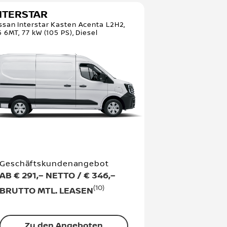
NTERSTAR
ssan Interstar Kasten Acenta L2H2,
5 6MT, 77 kW (105 PS), Diesel
Geschäftskundenangebot
AB € 291,– NETTO / € 346,–
(10)
BRUTTO MTL. LEASEN
Zu den Angeboten