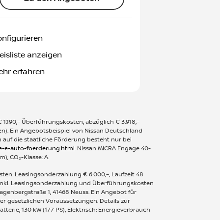
nfigurieren
eisliste anzeigen
hr erfahren
€ 1.190,– Überführungskosten, abzüglich € 3.918,–
den). Ein Angebotsbeispiel von Nissan Deutschland
 auf die staatliche Förderung besteht nur bei
he-e-auto-foerderung.html
. Nissan MICRA Engage 40-
m); CO₂-Klasse: A.
osten. Leasingsonderzahlung € 6.000,–, Laufzeit 48
g inkl. Leasingsonderzahlung und Überführungskosten
Jagenbergstraße 1, 41468 Neuss. Ein Angebot für
der gesetzlichen Voraussetzungen. Details zur
terie, 130 kW (177 PS), Elektrisch: Energieverbrauch