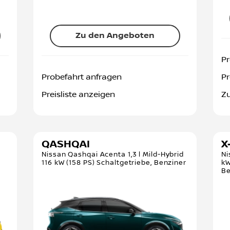
Zu den Angeboten
Pr
Probefahrt anfragen
Pr
Preisliste anzeigen
Z
QASHQAI
X
)
Nissan Qashqai Acenta 1,3 l Mild-Hybrid
Ni
116 kW (158 PS) Schaltgetriebe, Benziner
kW
Be