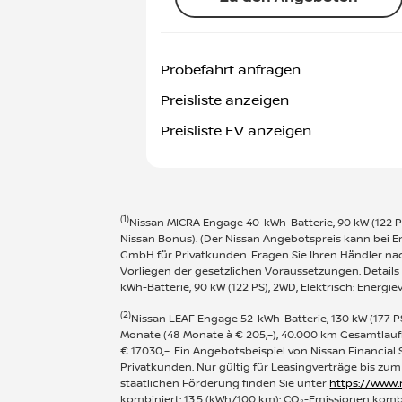
Probefahrt anfragen
Preisliste anzeigen
Preisliste EV anzeigen
(1)
Nissan MICRA Engage 40-kWh-Batterie, 90 kW (122 PS),
Nissan Bonus). (Der Nissan Angebotspreis kann bei E
GmbH für Privatkunden. Fragen Sie Ihren Händler nac
Vorliegen der gesetzlichen Voraussetzungen. Details
kWh-Batterie, 90 kW (122 PS), 2WD, Elektrisch: Energi
(2)
Nissan LEAF Engage 52-kWh-Batterie, 130 kW (177 PS)
Monate (48 Monate à € 205,–), 40.000 km Gesamtlauf
€ 17.030,–. Ein Angebotsbeispiel von Nissan Financia
Privatkunden. Nur gültig für Leasingverträge bis zum
staatlichen Förderung finden Sie unter
https://www.
kombiniert: 13,5 (kWh/100 km); CO₂-Emissionen kombin