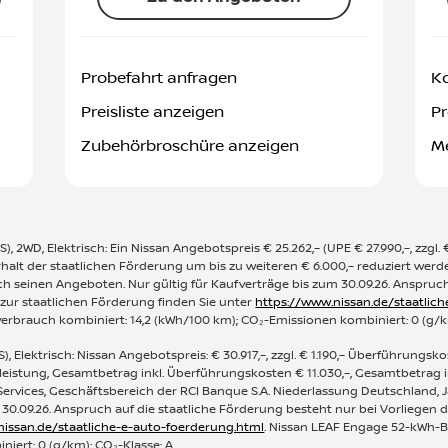
Probefahrt anfragen
Ko
Preisliste anzeigen
Pr
Zubehörbroschüre anzeigen
Me
 2WD, Elektrisch: Ein Nissan Angebotspreis € 25.262,– (UPE € 27.990,–, zzgl. 
rhalt der staatlichen Förderung um bis zu weiteren € 6.000,– reduziert wer
h seinen Angeboten. Nur gültig für Kaufverträge bis zum 30.09.26. Anspruch
 zur staatlichen Förderung finden Sie unter
https://www.nissan.de/staatlic
everbrauch kombiniert: 14,2 (kWh/100 km); CO₂-Emissionen kombiniert: 0 (g/k
, Elektrisch: Nissan Angebotspreis: € 30.917,–, zzgl. € 1.190,– Überführungsk
leistung, Gesamtbetrag inkl. Überführungskosten € 11.030,–, Gesamtbetra
l Services, Geschäftsbereich der RCI Banque S.A. Niederlassung Deutschland, 
 30.09.26. Anspruch auf die staatliche Förderung besteht nur bei Vorliegen 
nissan.de/staatliche-e-auto-foerderung.html
. Nissan LEAF Engage 52-kWh-Bat
iert: 0 (g/km); CO₂-Klasse: A.