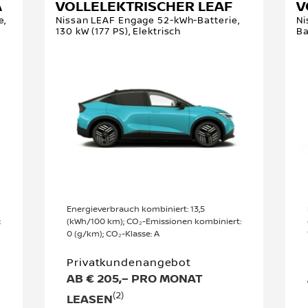
A
VOLLELEKTRISCHER LEAF
V
e,
Nissan LEAF Engage 52-kWh-Batterie,
Ni
130 kW (177 PS), Elektrisch
Ba
Energieverbrauch kombiniert: 13,5
:
(kWh/100 km); CO₂-Emissionen kombiniert:
0 (g/km); CO₂-Klasse: A
Privatkundenangebot
AB € 205,– PRO MONAT
(2)
LEASEN