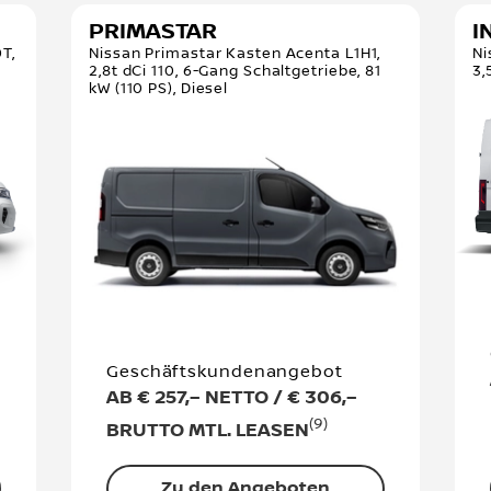
PRIMASTAR
I
T,
Nissan Primastar Kasten Acenta L1H1,
Ni
r
2,8t dCi 110, 6-Gang Schaltgetriebe, 81
3,
kW (110 PS), Diesel
Geschäftskundenangebot
AB € 257,– NETTO / € 306,–
(9)
BRUTTO MTL. LEASEN
Zu den Angeboten