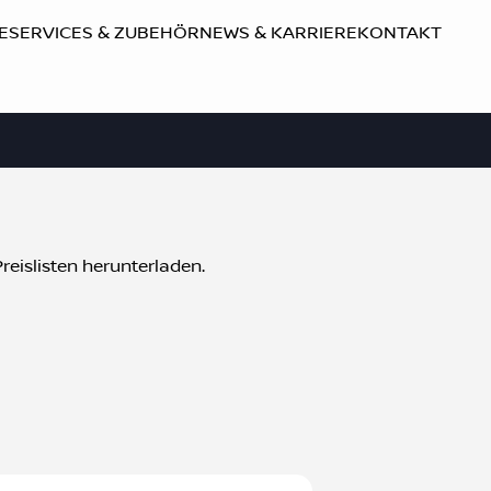
E
SERVICES & ZUBEHÖR
NEWS & KARRIERE
KONTAKT
reislisten herunterladen.